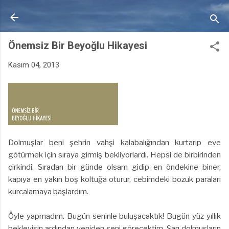
Ana içeriğe atla
Önemsiz Bir Beyoğlu Hikayesi
Kasım 04, 2013
Dolmuşlar beni şehrin vahşi kalabalığından kurtarıp eve
götürmek için sıraya girmiş bekliyorlardı. Hepsi de birbirinden
çirkindi. Sıradan bir günde olsam gidip en öndekine biner,
kapıya en yakın boş koltuğa oturur, cebimdeki bozuk paraları
kurcalamaya başlardım.
Öyle yapmadım. Bugün seninle buluşacaktık! Bugün yüz yıllık
bekleyişin ardından yeniden seni görecektim. Sarı dolmuşların