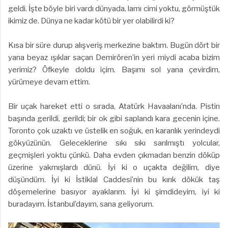
geldi. İşte böyle biri vardı dünyada, lamı cimi yoktu, görmüştük
ikimiz de. Dünya ne kadar kötü bir yer olabilirdi ki?
Kısa bir süre durup alışveriş merkezine baktım. Bugün dört bir
yana beyaz ışıklar saçan Demirören’in yeri miydi acaba bizim
yerimiz? Öfkeyle doldu içim. Başımı sol yana çevirdim,
yürümeye devam ettim.
Bir uçak hareket etti o sırada, Atatürk Havaalanı’nda. Pistin
başında gerildi, gerildi; bir ok gibi saplandı kara gecenin içine.
Toronto çok uzaktı ve üstelik en soğuk, en karanlık yerindeydi
gökyüzünün. Geleceklerine sıkı sıkı sarılmıştı yolcular,
geçmişleri yoktu çünkü. Daha evden çıkmadan benzin döküp
üzerine yakmışlardı dünü. İyi ki o uçakta değilim, diye
düşündüm. İyi ki İstiklal Caddesi’nin bu kırık dökük taş
döşemelerine basıyor ayaklarım. İyi ki şimdideyim, iyi ki
buradayım. İstanbul’dayım, sana geliyorum.