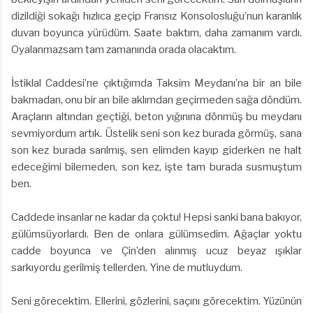
dizildiği sokağı hızlıca geçip Fransız Konsolosluğu’nun karanlık
duvarı boyunca yürüdüm. Saate baktım, daha zamanım vardı.
Oyalanmazsam tam zamanında orada olacaktım.
İstiklal Caddesi’ne çıktığımda Taksim Meydanı’na bir an bile
bakmadan, onu bir an bile aklımdan geçirmeden sağa döndüm.
Araçların altından geçtiği, beton yığınına dönmüş bu meydanı
sevmiyordum artık. Üstelik seni son kez burada görmüş, sana
son kez burada sarılmış, sen elimden kayıp giderken ne halt
edeceğimi bilemeden, son kez, işte tam burada susmuştum
ben.
Caddede insanlar ne kadar da çoktu! Hepsi sanki bana bakıyor,
gülümsüyorlardı. Ben de onlara gülümsedim. Ağaçlar yoktu
cadde boyunca ve Çin’den alınmış ucuz beyaz ışıklar
sarkıyordu gerilmiş tellerden. Yine de mutluydum.
Seni görecektim. Ellerini, gözlerini, saçını görecektim. Yüzünün