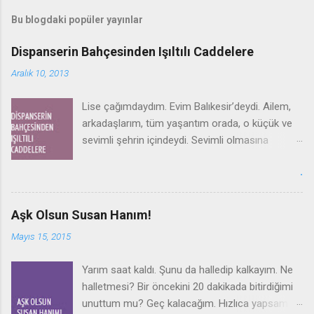
Bu blogdaki popüler yayınlar
Dispanserin Bahçesinden Işıltılı Caddelere
Aralık 10, 2013
Lise çağımdaydım. Evim Balıkesir’deydi. Ailem,
arkadaşlarım, tüm yaşantım orada, o küçük ve
sevimli şehrin içindeydi. Sevimli olmasına
sevimliydi ama, tüm diğer taşra kentleri gibi
.
Balıkesir de insana dört duvar arasında kalmış
hissi veren, sınırlı, kapalı bir yerdi. Sanki hayatın
bir fragmanını yaşıyorduk orada, gerçeği kentin
Aşk Olsun Susan Hanım!
duvarlarının ötesinde; İstanbul’da, Ankara’da,
Mayıs 15, 2015
İzmir’deydi. Gürül gürül akıyordu da hayat, biz
orada öylece duruyor gibiydik, sanki.
Yarım saat kaldı. Şunu da halledip kalkayım. Ne
halletmesi? Bir öncekini 20 dakikada bitirdiğimi
unuttum mu? Geç kalacağım. Hızlıca yapsam?