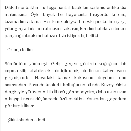
Dikkatlice baktım tuttuğu hantal, kabloları sarkmış antika dia
makinasına. Öyle büyük bir heyecanla taşıyordu ki onu,
kızamadım adama. Her kime aldıysa bu eski püskü hediyeyi,
yıllar geçse bile onu atmasın, saklasın, kendini hatırlatan bir anı
parçacığı olarak muhafaza etsin istiyordu, belli ki.
- Olsun, dedim.
Sürdürdüm yürümeyi. Gelip geçen günlerin soğuğunu bir
çırpıda silip atabilecek, hiç içilmemiş bir fincan kahve vardı
geçmişimde. Havadaki kahve kokusunu duydum, onu
anımsadım. Başında kasketi, koltuğunun altında Kuzey Yıldızı
dergisiyle yürüyen Attila İlhan’ı görmeseydim, daha uzun uzun
o kayıp fincanı düşünecek, üzülecektim. Yanımdan geçerken
göz kırptı İlhan:
- Şiirini okudum, dedi.