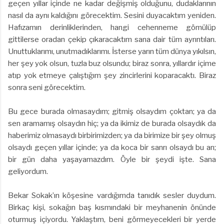
geçen yıllar içinde ne kadar değişmiş olduğunu, dudaklarının
nasıl da aynı kaldığını görecektim. Sesini duyacaktım yeniden.
Hafızamın derinliklerinden, hangi cehenneme gömülüp
gittilerse oradan çekip çıkaracaktım sana dair tüm ayrıntıları.
Unuttuklarımı, unutmadıklarımı. İsterse yarın tüm dünya yıkılsın,
her şey yok olsun, tuzla buz olsundu; biraz sonra, yıllardır içime
atıp yok etmeye çalıştığım şey zincirlerini koparacaktı. Biraz
sonra seni görecektim.
Bu gece burada olmasaydım; gitmiş olsaydım çoktan; ya da
sen aramamış olsaydın hiç; ya da ikimiz de burada olsaydık da
haberimiz olmasaydı birbirimizden; ya da birimize bir şey olmuş
olsaydı geçen yıllar içinde; ya da koca bir sanrı olsaydı bu an;
bir gün daha yaşayamazdım. Öyle bir şeydi işte. Sana
geliyordum.
Bekar Sokak’ın köşesine vardığımda tanıdık sesler duydum.
Birkaç kişi, sokağın baş kısmındaki bir meyhanenin önünde
oturmuş içiyordu. Yaklaştım, beni görmeyecekleri bir yerde