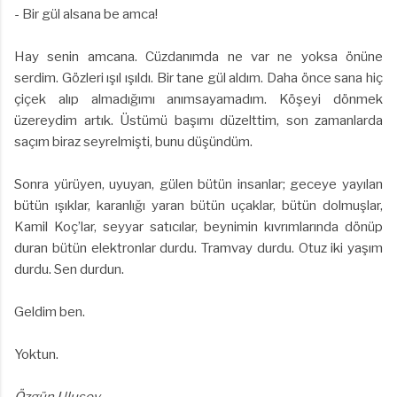
- Bir gül alsana be amca!
Hay senin amcana. Cüzdanımda ne var ne yoksa önüne
serdim. Gözleri ışıl ışıldı. Bir tane gül aldım. Daha önce sana hiç
çiçek alıp almadığımı anımsayamadım. Köşeyi dönmek
üzereydim artık. Üstümü başımı düzelttim, son zamanlarda
saçım biraz seyrelmişti, bunu düşündüm.
Sonra yürüyen, uyuyan, gülen bütün insanlar; geceye yayılan
bütün ışıklar, karanlığı yaran bütün uçaklar, bütün dolmuşlar,
Kamil Koç’lar, seyyar satıcılar, beynimin kıvrımlarında dönüp
duran bütün elektronlar durdu. Tramvay durdu. Otuz iki yaşım
durdu. Sen durdun.
Geldim ben.
Yoktun.
Özgün Ulusoy