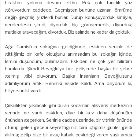
bıraktım, yoluma devam ettim. Pek çok tanıdık yüz
görüyordum caddede. Geçmişten bugüne uzanan, ömrüme
değip geçmiş yüzlerdi bunlar. Durup konuşuyorduk kimiyle,
nerelerdesin şimdi, diyorduk; hiç görüşemedik, diyorduk;
mutlaka arayacağım, diyorduk. Biz aslında ne kadar da çoktuk!
Ağa Camisi’nin sokağına geldiğimde, eskiden seninle de
gittiğimiz bir kafe olduğunu anımsadım bu sokağın içinde.
İsmini düşündüm, bulamadım. Eskiden ne çok yer bilirdim
buralarda. Şimdi Beyoğlu’ya her gelişimde başka bir şehre
gelmiş gibi oluyorum. Başka insanların Beyoğlu’sunu
adımlıyorum artık. Benimki eskide kaldı. Ama biliyorum ki,
biliyorsun ki, vardı.
Çirkinlikten yıkılacak gibi duran kocaman alışveriş merkezinin
yerinde ne vardı eskiden, diye bir kez daha düşündüm
önünden geçerken. Seninle cadde üzerinde, bir vitrinin önünde
oturup gelen geçeni seyrettiğimiz, bira içtiğimiz günler geldi
aklıma; gelip bize bir avuç kabak çekirdeği veren yaşlı amca