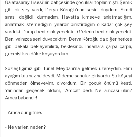
Galatasaray Lisesi’nin bahçesinde çocuklar toplanmıştı. Şenlik
gibi bir şey vardı, Derya Köroğlu’nun sesini duydum. Şimdi
sırası değildi, durmadım. Hayatta kimseye anlatmadığım,
anlatmak istemediğim, yıllardır biriktirdiğim o kadar çok şey
vardı ki. Durup beni dinleyecektin. Gözlerin beni dinleyecekti.
Ben, yalnızca seni duyacaktım. Derya Köroğlu da diğer herkes
gibi pekala bekleyebilirdi, beklesindi. İnsanlara çarpa çarpa,
geçmişi kıra döke koşuyordum.
Sözleştiğimiz gibi Tünel Meydanı’na gelmek üzereydim. Elim
ayağım tutmaz haldeydi. Mideme sancılar giriyordu. Şu köşeyi
dönmeden ölmeyeyim, diyordum. Bir çocuk önümü kesti.
Yanından geçecek oldum, “Amca!” dedi. Ne amcası ulan?
Amca babandır!
- Amca dur gitme.
- Ne var len, neden?