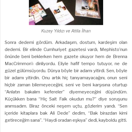
Kuzey Yıldızı ve Attila İlhan
Sonra dedemi gördüm. Arkadaşım, dostum, kardeşim olan
dedemi. Bir elinde Cumhuriyet gazetesi vardı, Mephisto’nun
önünde beni beklerken hem gazete okuyor hem de Brenna
MacCrimmon’ı dinliyordu. Eliyle hafif tempo tutuyor, ne de
güzel gülümsüyordu. Dünya böyle bir adamı yitirdi. Sen, böyle
bir adamı yitirdin. Onu artık hiç tanıyamayacağını, onun seni
hiçbir zaman bilemeyeceğini, seni ve beni karşısına oturtup
“Anlatın bakalım kefereler” diyemeyeceğini düşündüm.
Küçükken bana “Hiç Sait Faik okudun mu?” diye soruşunu
anımsadım. Biraz önceki neşem uçtu, gözlerim yandı. “Sen
içeride kitaplara bak Ali Dede” dedim, “Bak birazdan kimi
getireceğim sana”. “Haydi oradan eşkıya” dedi, kayboldu gitti.